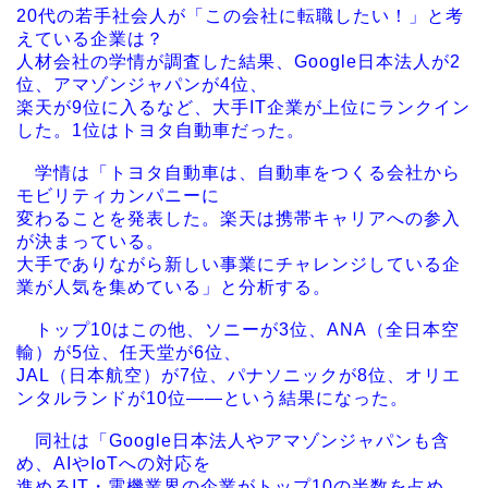
20代の若手社会人が「この会社に転職したい！」と考
えている企業は？
人材会社の学情が調査した結果、Google日本法人が2
位、アマゾンジャパンが4位、
楽天が9位に入るなど、大手IT企業が上位にランクイン
した。1位はトヨタ自動車だった。
学情は「トヨタ自動車は、自動車をつくる会社から
モビリティカンパニーに
変わることを発表した。楽天は携帯キャリアへの参入
が決まっている。
大手でありながら新しい事業にチャレンジしている企
業が人気を集めている」と分析する。
トップ10はこの他、ソニーが3位、ANA（全日本空
輸）が5位、任天堂が6位、
JAL（日本航空）が7位、パナソニックが8位、オリエ
ンタルランドが10位――という結果になった。
同社は「Google日本法人やアマゾンジャパンも含
め、AIやIoTへの対応を
進めるIT・電機業界の企業がトップ10の半数を占め