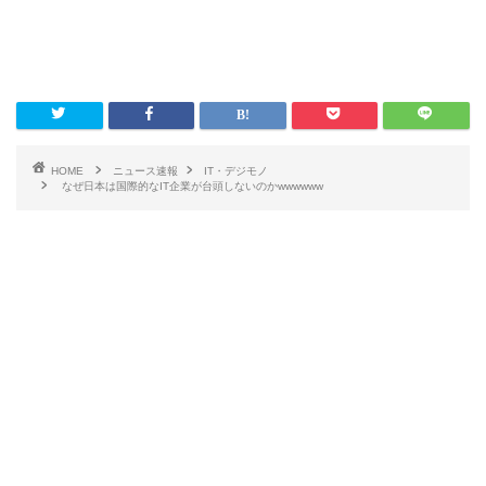
HOME
ニュース速報
IT・デジモノ
なぜ日本は国際的なIT企業が台頭しないのかwwwwww