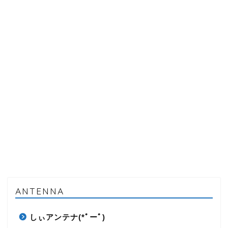
ANTENNA
しぃアンテナ(*ﾟーﾟ)