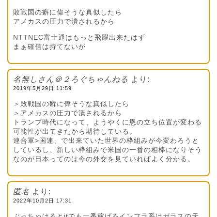
敗戦国の癖に偉そうな真似したら
アメカスの圧力で潰されるから
NTTNEC富士通はもっと飛躍出来たはず
まぁ確信は持てないが
名無しさん＠２ろぐちゃんねる
より:
2019年5月29日 11:59
＞敗戦国の癖に偉そうな真似したら
＞アメカスの圧力で潰されるから
トランプ時代になって、ようやくに恩の立ち位置が変わる
可能性が出てきたから期待している。
連合軍>国連、で出来ていた世界の枠組みが今変わろうと
しているし、新しい枠組みで米国の一番の相棒になりそう
なのが日本ってのは今の外交を見ていればよく分かる。
匿名
より:
2022年10月2日 17:31
ぶっちゃけるとitでも一番稼げるインフラ系はガラスの天