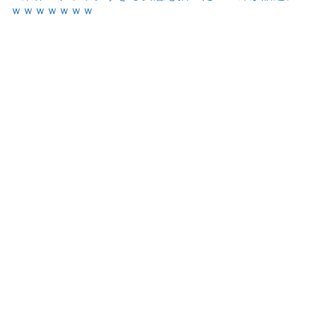
ｗｗｗｗｗｗｗ