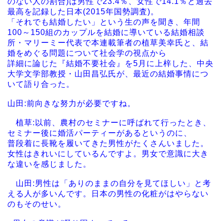
のない人の割合)は男性で23.4％、女性で14.1％と過去
最高を記録した日本(2015年国勢調査)。
「それでも結婚したい」という生の声を聞き、年間
100～150組のカップルを結婚に導いている結婚相談
所・マリーミー代表で本連載筆者の植草美幸氏と、結
婚をめぐる問題について社会学の視点から
詳細に論じた『結婚不要社会』を5月に上梓した、中央
大学文学部教授・山田昌弘氏が、最近の結婚事情につ
いて語り合った。
山田:前向きな努力が必要ですね。
植草:以前、農村のセミナーに呼ばれて行ったとき、
セミナー後に婚活パーティーがあるというのに、
普段着に長靴を履いてきた男性がたくさんいました。
女性はきれいにしているんですよ。男女で意識に大き
な違いを感じました。
山田:男性は「ありのままの自分を見てほしい」と考
える人が多いんです。日本の男性の化粧がはやらない
のもそのせい。