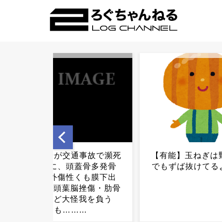
【有能】玉ねぎは野菜の中
【謎】熊本であえ
でもずば抜けてるよな？...
を利用せず車中泊
がかなりい
様・・・・・・・・