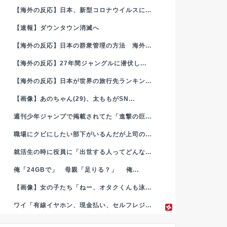
【海外の反応】日本、新型コロナウイルスに...
【速報】ダウンタウン消滅へ
女子「あっしら、こー見えて全員海
【朗報】
【海外の反応】日本の群衆管理の方法 海外...
自の幹部でーすｗ」
の女性に
【海外の反応】27年間ジャングルに潜伏し...
2024年3月28日
【海外の反応】日本が世界の旅行先ランキン...
【画像】あのちゃん(29)、太ももがSN...
ニュース速報
ニュース速報
週刊少年ジャンプで掲載されてた「進撃の巨...
職場にクビにしたい部下がいるんだが上司の...
就活生の時に役員に「出世する人ってどんな...
俺「24GBで」 母親「足りる？」 俺...
【画像】女の子たち「ねー、オタクくんも泳...
ワイ「有線イヤホン、現金払い、セルフレジ...
【朗報】くらずしの浜田チャーハン
【悲報】
食ってきた?
まともに