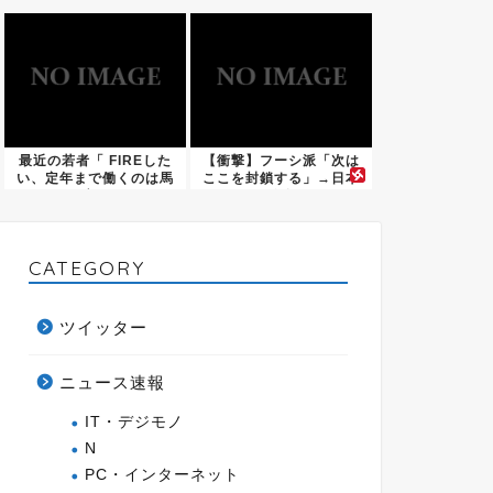
たけ...
の疑い...
最近の若者「 FIREした
【衝撃】フーシ派「次は
い、定年まで働くのは馬
ここを封鎖する」→日本
鹿...
に致命...
CATEGORY
ツイッター
ニュース速報
IT・デジモノ
N
PC・インターネット