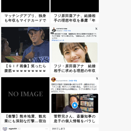
2024年4月18日
マッチングアプリ、独身
フジ原田葵アナ、結婚相
も年収もマイナカードで
手の理想年収を暴露「年
一発証...
収20...
ニュース速報
ニュース速報
【ＧＩＦ画像】笑ったら
フジ・原田葵アナ 結婚
腹筋ｗｗｗｗｗｗｗｗｗ
相手に求める理想の年収
ｗｗｗ...
「...
【朗報】ドラゴン柄の裁縫箱、マッ
【画像】
マの悩みへｗｗｗ
2024年3月31日
【衝撃】熊本地震、観光
菅野完さん、斎藤知事の
業にも深刻な打撃…宿泊
息子の個人情報をバラし
ニュース速報
ニュース速報
キャン...
虐めを...