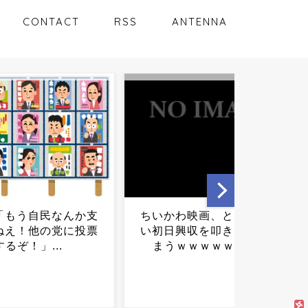
CONTACT
RSS
ANTENNA
わ映画、とんでもな
愛子さま推しのXアカウント
興収を叩き出してし
の所在地がAfricaな件。工作
ｗｗｗｗｗｗ...
員か？...