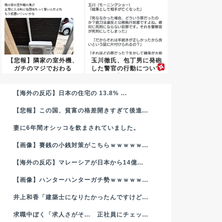
【悲報】隣家の室外機、
玉川徹氏、包丁男に発砲
ガチのマジでおわる
した警官の行動について
wwwww...
「死刑...
【朗報】X女性さん、離婚を考えて
【画像】
【海外の反応】日本の住宅の 13.8% ...
いた夫が癌で余命1年宣告され離婚
式から消
【悲報】この国、貧富の格差開きすぎて後進...
を撤回する
妻に6年間オシッコを飲まされていました。
2024年3月29日
【画像】賽銭の小銭対策がこちらｗｗｗｗｗ...
【海外の反応】マレーシアが日本から14億...
ニュース速報
ニュース速報
【画像】ハンターハンターガチ勢ｗｗｗｗｗ...
井上和香「建築士になりたかったんですけど...
求職中ぼく「求人さがそ… 正社員にチェッ...