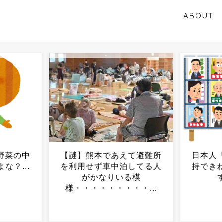
ABOUT
て避難所
日本人「もう自民なんか支
ちいか
してる人
持できねえ！他の党に投票
い初日
る模
するぞ！」...
まうｗ
・...