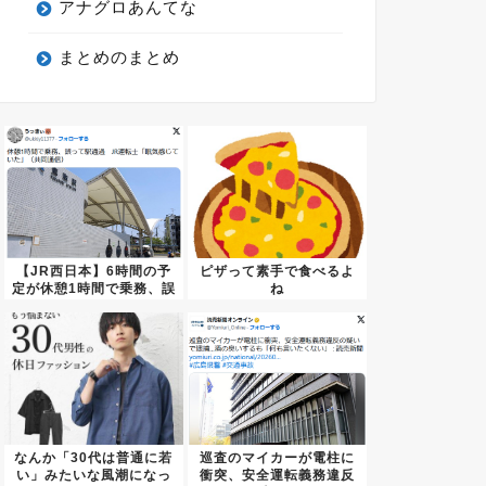
アナグロあんてな
まとめのまとめ
【JR西日本】6時間の予
ピザって素手で食べるよ
定が休憩1時間で乗務、誤
ね
っ...
なんか「30代は普通に若
巡査のマイカーが電柱に
い」みたいな風潮になっ
衝突、安全運転義務違反