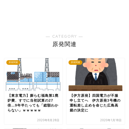
― CATEGORY ―
原発関連
原発関連
原発関連
【東京電力】膨らむ福島第1廃
【伊方原発】四国電力が不服
炉費、すでに当初試算の27
申し立てへ 伊方原発3号機の
倍…9年半たっても「総額わか
運転差し止めを命じた広島高
らない」ｗｗｗｗｗ
裁の決定に
2020年8月28日
2020年1月18日