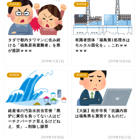
原発関連
原発関連
タダで都内タワマンに住み続
有識者団体「福島第1処理水は
ける「福島原発避難者」を県
モルタル固化を」←これｗｗ
が提訴ｗｗｗ
ｗｗｗ
2019年11月2日
2019年10月4日
原発関連
原発関連
経産省の汚染水担当官僚「廃
【大阪】松井市長「抗議内容
炉に責任を負ってない人はピ
は福島県を蔑視するものだ」
ーチクパーチク言えるけどね
え、笑」→削除し謝罪
2019年9月30日
2019年9月21日