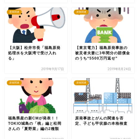
原発関連
原発関連
【大阪】松井市長「福島原発
【東京電力】福島原発事故の
処理水を大阪湾で受け入れ
被災者夫妻に3年間分の賠償金
る」
のうち“5500万円返せ”
2019年9月17日
2019年8月24日
原発関連
原発関連
福島県産の新CMが発表！！
原発事故とがんの関連を否
TOKIO城島の「桃」編と松岡
定、子ども甲状腺の本格検査
さんの「夏野菜」編の2種類